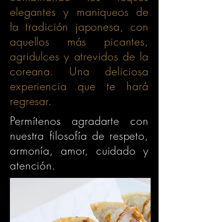
elegantes y maniqueos de
la tradición japonesa, con
aquellos más picantes,
agridulces y atrevidos de la
coreana. Una deliciosa
experiencia que te hará
regresar.
Permítenos agradarte con
nuestra filosofía de respeto,
armonía, amor, cuidado y
atención.