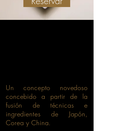
Reservar
Un concepto novedoso
concebido a partir de la
fusión de técnicas e
ingredientes de Japón,
Corea y China.