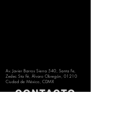
Av. Javier Barros Sierra 540, Santa Fe,
Zedec Sta Fé, Álvaro Obregón, 01210
Ciudad de México, CDMX
CONTACTO
Nos encantaría saber de usted